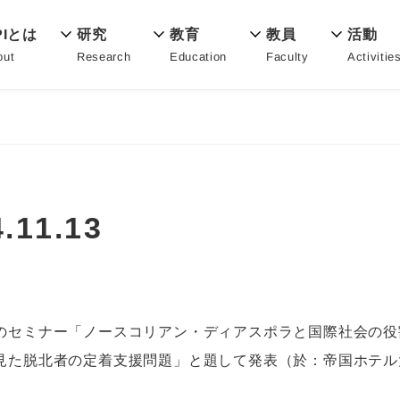
教育
PIとは
活動
研究
教員
Education
out
Activitie
Research
Faculty
11.13
のセミナー「ノースコリアン・ディアスポラと国際社会の役
見た脱北者の定着支援問題」と題して発表（於：帝国ホテル