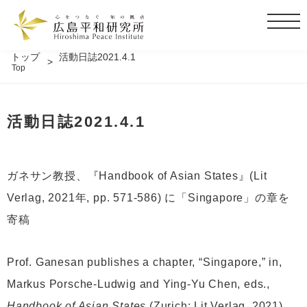
t
o
g
トップ
活動日誌2021.4.1
Top
g
l
e
活動日誌2021.4.1
n
a
v
i
ガネサン教授、『Handbook of Asian States』(Lit
g
Verlag, 2021年, pp. 571-586) に「Singapore」の章を
a
t
寄稿
i
o
Prof. Ganesan publishes a chapter, “Singapore,” in,
n
Markus Porsche-Ludwig and Ying-Yu Chen, eds.,
Handbook of Asian States
(Zurich: Lit Verlag, 2021),