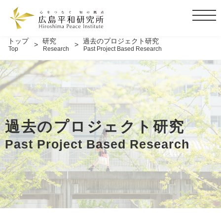
t
o
g
トップ
研究
過去のプロジェクト研究
Top
Research
Past Project Based Research
g
l
e
n
a
v
i
過去のプロジェクト研究
g
Past Project Based Research
a
t
i
o
n