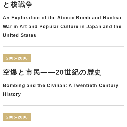
と核戦争
An Exploration of the Atomic Bomb and Nuclear
War in Art and Popular Culture in Japan and the
United States
2005-2006
空爆と市民――20世紀の歴史
Bombing and the Civilian: A Twentieth Century
History
2005-2006