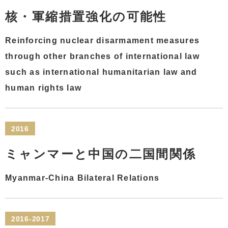
核・軍縮措置強化の可能性
Reinforcing nuclear disarmament measures
through other branches of international law
such as international humanitarian law and
human rights law
2016
ミャンマーと中国の二国間関係
Myanmar-China Bilateral Relations
2016-2017