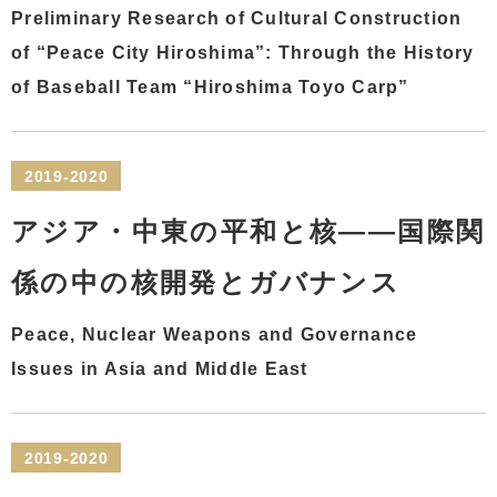
Preliminary Research of Cultural Construction
of “Peace City Hiroshima”: Through the History
of Baseball Team “Hiroshima Toyo Carp”
2019-2020
アジア・中東の平和と核――国際関
係の中の核開発とガバナンス
Peace, Nuclear Weapons and Governance
Issues in Asia and Middle East
2019-2020