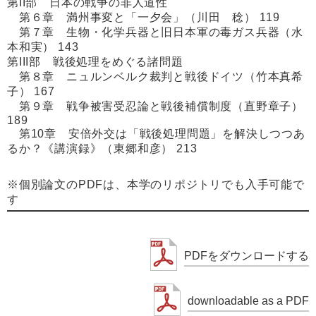
第II部 日本の戦争の非人道性
第６章 満州事変と「一夕会」（川田 稔） 119
第７章 生物・化学兵器と旧日本軍の毒ガス兵器（水
本和実） 143
第III部 戦後処理をめぐる諸問題
第８章 ニュルンベルク裁判と戦後ドイツ（竹本真希
子） 167
第９章 戦争被害受忍論と戦後補償制度（直野章子）
189
第10章 安倍外交は「戦後処理問題」を解決しつつあ
るか？《講演録》（東郷和彦） 213
※個別論文のPDFは、本学のリポジトリでも入手可能で
す
PDFをダウンロードする
downloadable as a PDF