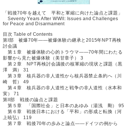
「戦後70年を越えて 平和と軍縮に向けた論点と課題」
Seventy Years After WWII: Issues and Challenges
for Peace and Disarmament
目次 Table of Contents
第I部 被爆70年――被爆体験の継承と2015年NPT再検
討会議
第１章 被爆体験の心的トラウマ――70年間にわたる
影響から見た被爆体験（美甘章子） 3
第２章 NPT再検討会議後の核軍縮の現状と課題（黒
澤 満） 31
第３章 核兵器の非人道性から核兵器禁止条約へ（川
崎 哲） 49
第４章 核兵器の非人道性と戦争の非人道性（水本和
実） 71
第II部 戦後の論点と課題
第５章 「国際社会」と日本のあゆみ（湯浅 剛） 95
第６章 戦後日本における「平和」の形成と転換（河
上暁弘） 119
第７章 戦後70年の歩みと論点――ドイツの例から