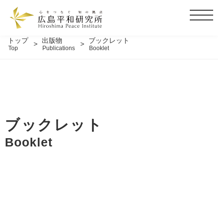
t
o
g
トップ
出版物
ブックレット
Top
Publications
Booklet
g
l
e
n
a
v
i
ブックレット
g
Booklet
a
t
i
o
n