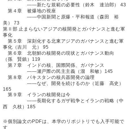
――新たな規範の必要性（鈴木 達治郎） 43
第４章 被爆地の視座
――中国新聞と原爆・平和報道（森田 裕
美） 73
第Ⅱ部 止まらないアジアの核開発とガバナンスと進む軍
事化
第５章 深刻化する北東アジアのガバナンスと進む軍
事化（吉川 元） 95
第６章 北朝鮮の核開発の現状とガバナンス動向
（孫 賢鎮）119
第７章 インドの核、国際関係、ガバナンス
――瀬戸際の民主主義（溜 和敏）145
第８章 パキスタンの核兵器開発の論理
――なぜ、開発を続けるのか（近藤 高史）
165
第９章 イランの核開発は今
――長期化するガザ戦争とイランの戦略（中
西 久枝）185
※個別論文のPDFは、本学のリポジトリでも入手可能で
す