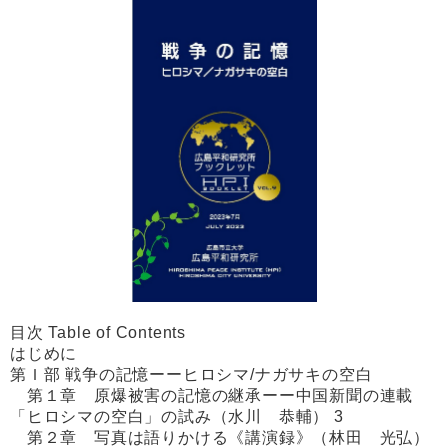
目次 Table of Contents
はじめに
第Ｉ部 戦争の記憶ーーヒロシマ/ナガサキの空白
第１章 原爆被害の記憶の継承ーー中国新聞の連載
「ヒロシマの空白」の試み（水川 恭輔） 3
第２章 写真は語りかける《講演録》（林田 光弘）