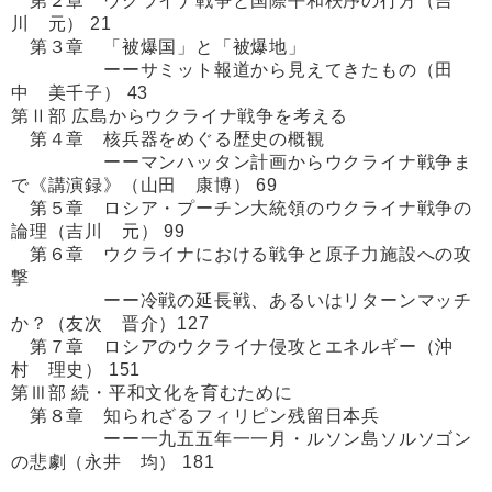
第２章 ウクライナ戦争と国際平和秩序の行方（吉
川 元） 21
第３章 「被爆国」と「被爆地」
ーーサミット報道から見えてきたもの（田
中 美千子） 43
第Ⅱ部 広島からウクライナ戦争を考える
第４章 核兵器をめぐる歴史の概観
ーーマンハッタン計画からウクライナ戦争ま
で《講演録》（山田 康博） 69
第５章 ロシア・プーチン大統領のウクライナ戦争の
論理（吉川 元） 99
第６章 ウクライナにおける戦争と原子力施設への攻
撃
ーー冷戦の延長戦、あるいはリターンマッチ
か？（友次 晋介）127
第７章 ロシアのウクライナ侵攻とエネルギー（沖
村 理史） 151
第Ⅲ部 続・平和文化を育むために
第８章 知られざるフィリピン残留日本兵
ーー一九五五年一一月・ルソン島ソルソゴン
の悲劇（永井 均） 181