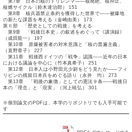
第7章 日本の核のトリレンマ――核廃絶、核抑止、
核燃サイクル（鈴木達治郎） 151
第8章 核兵器禁止条約を獲得した世界で――被爆地
の新たな課題を考える（金崎由美） 173
第Ⅱ部 「歴史としての戦後」を考える
第9章 「戦後日本史」の叙述をめぐって《講演録》
（成田龍一） 197
第10章 原爆被害者の対米意識と「核の普遍主義」
（直野章子） 227
第11章 戦後西ドイツの「戦争」認識――近年の日本
における議論を中心に（竹本真希子） 251
第12章 日本人は小野田元少尉をどう見たか――フィ
リピンの残留日本兵をめぐる語り（永井 均） 273
第13章 「戦後の象徴」としての憲法９条――戦後日
本の「理念」と「現実」（河上暁弘） 301
※個別論文のPDFは、本学のリポジトリでも入手可能で
す