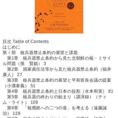
目次 Table of Contents
はじめに
第Ⅰ部 核兵器禁止条約の展望と課題
第1章 核兵器禁止条約から見た北朝鮮の核・ミサイ
ル問題（孫 賢鎮） 3
第2章 国家責任法等から見た核兵器禁止条約（福井
康人） 27
第3章 核兵器禁止条約の展望と平和首長会議の提案
（小溝泰義） 51
第4章 核兵器禁止条約と日本の役割（水本和実） 81
第5章 核兵器の終わりの始まり（講演録）（ティ
ム・ライト） 109
第6章 「核廃絶への二つの道」を考える（遠藤誠
治） 129