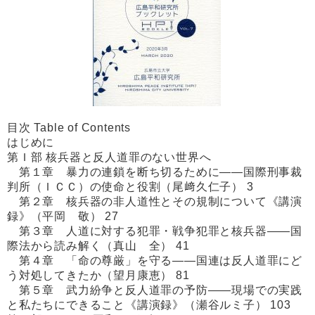
目次 Table of Contents
はじめに
第Ｉ部 核兵器と反人道罪のない世界へ
第１章 暴力の連鎖を断ち切るために――国際刑事裁
判所（ＩＣＣ）の使命と役割（尾﨑久仁子） 3
第２章 核兵器の非人道性とその規制について《講演
録》（平岡 敬） 27
第３章 人道に対する犯罪・戦争犯罪と核兵器――国
際法から読み解く（真山 全） 41
第４章 「命の尊厳」を守る――国連は反人道罪にど
う対処してきたか（望月康恵） 81
第５章 武力紛争と反人道罪の予防――現場での実践
と私たちにできること《講演録》（瀬谷ルミ子） 103