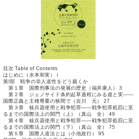
目次 Table of Contents
はじめに（水本和実） i
第I部 戦争の非人道性をどう裁くか
第１章 国際刑事法の発展の歴史（福井康人） 3
第２章 ジェノサイド条約起草過程にみる虚と実――
国際正義と主権尊重の狭間で（吉川 元） 27
第３章 核兵器使用と戦争犯罪――戦争犯罪処罰に至
るまでの国際法上の関門（上）（真山 全） 49
第４章 核兵器使用と戦争犯罪――戦争犯罪処罰に至
るまでの国際法上の関門（下）（真山 全） 75
第５章 国際人道法とは（小池政行） 95