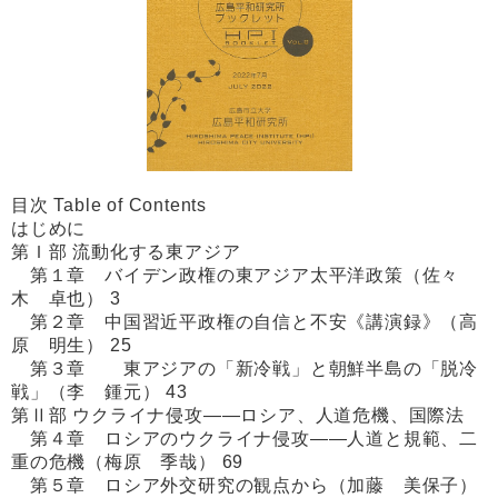
目次 Table of Contents
はじめに
第Ｉ部 流動化する東アジア
第１章 バイデン政権の東アジア太平洋政策（佐々
木 卓也） 3
第２章 中国習近平政権の自信と不安《講演録》（高
原 明生） 25
第３章 東アジアの「新冷戦」と朝鮮半島の「脱冷
戦」（李 鍾元） 43
第Ⅱ部 ウクライナ侵攻――ロシア、人道危機、国際法
第４章 ロシアのウクライナ侵攻――人道と規範、二
重の危機（梅原 季哉） 69
第５章 ロシア外交研究の観点から（加藤 美保子）