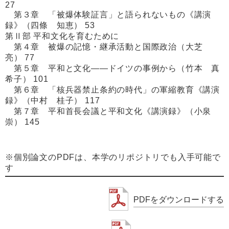
27
第３章 「被爆体験証言」と語られないもの《講演
録》（四條 知恵） 53
第Ⅱ部 平和文化を育むために
第４章 被爆の記憶・継承活動と国際政治（大芝
亮） 77
第５章 平和と文化――ドイツの事例から（竹本 真
希子） 101
第６章 「核兵器禁止条約の時代」の軍縮教育《講演
録》（中村 桂子） 117
第７章 平和首長会議と平和文化《講演録》（小泉
崇） 145
※個別論文のPDFは、本学のリポジトリでも入手可能で
す
PDFをダウンロードする