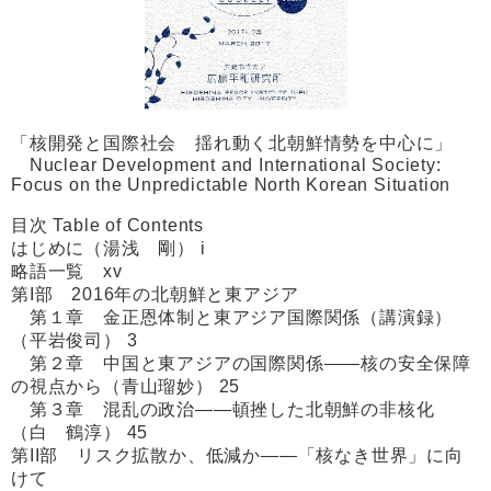
「核開発と国際社会 揺れ動く北朝鮮情勢を中心に」
Nuclear Development and International Society:
Focus on the Unpredictable North Korean Situation
目次 Table of Contents
はじめに（湯浅 剛） i
略語一覧 xv
第I部 2016年の北朝鮮と東アジア
第１章 金正恩体制と東アジア国際関係（講演録）
（平岩俊司） 3
第２章 中国と東アジアの国際関係――核の安全保障
の視点から（青山瑠妙） 25
第３章 混乱の政治――頓挫した北朝鮮の非核化
（白 鶴淳） 45
第II部 リスク拡散か、低減か――「核なき世界」に向
けて