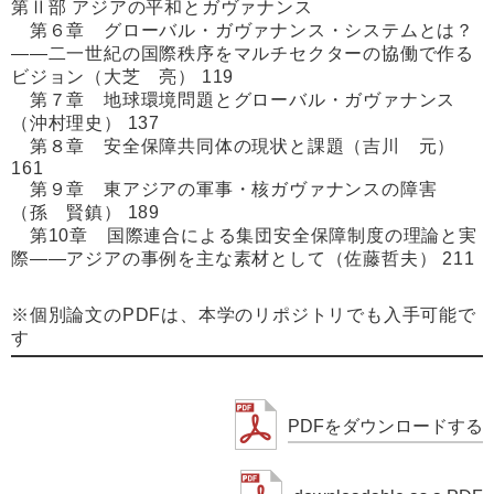
第Ⅱ部 アジアの平和とガヴァナンス
第６章 グローバル・ガヴァナンス・システムとは？
――二一世紀の国際秩序をマルチセクターの協働で作る
ビジョン（大芝 亮） 119
第７章 地球環境問題とグローバル・ガヴァナンス
（沖村理史） 137
第８章 安全保障共同体の現状と課題（吉川 元）
161
第９章 東アジアの軍事・核ガヴァナンスの障害
（孫 賢鎮） 189
第10章 国際連合による集団安全保障制度の理論と実
際――アジアの事例を主な素材として（佐藤哲夫） 211
※個別論文のPDFは、本学のリポジトリでも入手可能で
す
PDFをダウンロードする