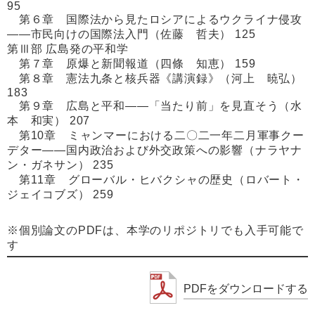
95
第６章 国際法から見たロシアによるウクライナ侵攻
――市民向けの国際法入門（佐藤 哲夫） 125
第Ⅲ部 広島発の平和学
第７章 原爆と新聞報道（四條 知恵） 159
第８章 憲法九条と核兵器《講演録》（河上 暁弘）
183
第９章 広島と平和――「当たり前」を見直そう（水
本 和実） 207
第10章 ミャンマーにおける二〇二一年二月軍事クー
デター――国内政治および外交政策への影響（ナラヤナ
ン・ガネサン） 235
第11章 グローバル・ヒバクシャの歴史（ロバート・
ジェイコブズ） 259
※個別論文のPDFは、本学のリポジトリでも入手可能で
す
PDFをダウンロードする