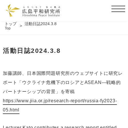
t
o
g
トップ
活動日誌2024.3.8
Top
g
l
e
活動日誌2024.3.8
n
a
v
i
加藤講師、日本国際問題研究所のウェブサイトに研究レ
g
ポート「ウクライナ危機下のロシアとASEAN—戦略的
a
t
パートナーシップの背景」を寄稿
i
https://www.jiia.or.jp/research-report/russia-fy2023-
o
05.html
n
Lecturer Kato contributes a research report entitled,