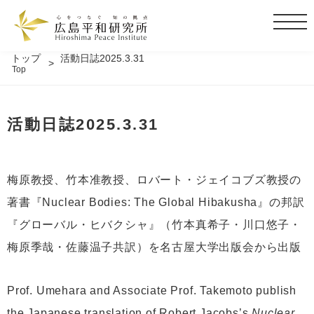
t
o
g
トップ
活動日誌2025.3.31
Top
g
l
e
活動日誌2025.3.31
n
a
v
i
梅原教授、竹本准教授、ロバート・ジェイコブズ教授の
g
著書『Nuclear Bodies: The Global Hibakusha』の邦訳
a
t
『グローバル・ヒバクシャ』（竹本真希子・川口悠子・
i
梅原季哉・佐藤温子共訳）を名古屋大学出版会から出版
o
n
Prof. Umehara and Associate Prof. Takemoto publish
the Japanese translation of Robert Jacobs’s
Nuclear