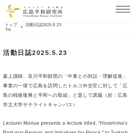
t
o
g
トップ
活動日誌2025.5.23
Top
g
l
e
活動日誌2025.5.23
n
a
v
i
森上講師、笹川平和財団の「中東との対話・理解促進」
g
事業の一環で広島を訪問したトルコ外交官に対して「広
a
t
島の戦後復興と平和への取組」と題して講義（於：広島
i
市立大学サテライトキャンパス）
o
n
Lecturer Moriue presents a lecture titled, “Hiroshima's
Post-war Revival and Initiatives for Peace,” to Turkish