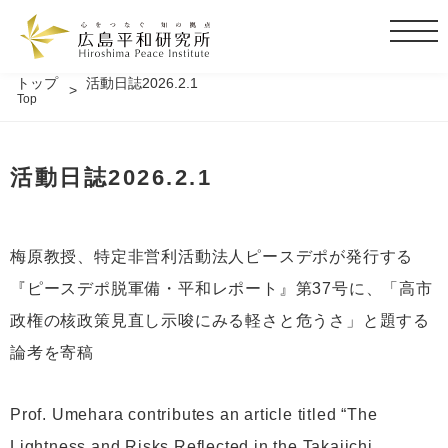
t
o
g
トップ
活動日誌2026.2.1
Top
g
l
e
活動日誌2026.2.1
n
a
v
i
梅原教授、特定非営利活動法人ピースデポが発行する
g
『ピースデポ脱軍備・平和レポート』第37号に、「高市
a
t
政権の核政策見直し示唆にみる軽さと危うさ」と題する
i
論考を寄稿
o
n
Prof. Umehara contributes an article titled “The
Lightness and Risks Reflected in the Takaiichi