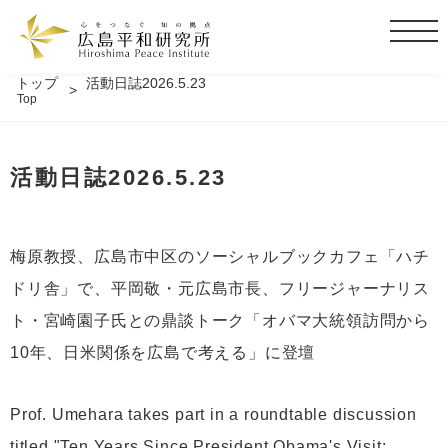
t
o
g
トップ
活動日誌2026.5.23
Top
g
l
e
活動日誌2026.5.23
n
a
v
i
梅原教授、広島市中区のソーシャルブックカフェ「ハチ
g
ドリ舎」で、平岡敬・元広島市長、フリージャーナリス
a
t
ト・宮崎園子氏との鼎談トーク「オバマ大統領訪問から
i
10年、日米関係を広島で考える」に登壇
o
n
Prof. Umehara takes part in a roundtable discussion
titled "Ten Years Since President Obama's Visit: