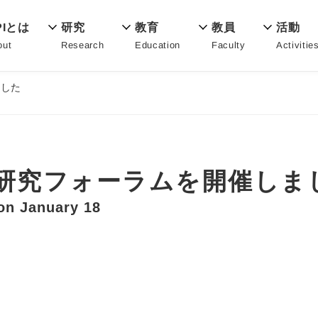
教育
PIとは
活動
研究
教員
Education
out
Activitie
Research
Faculty
ました
PI研究フォーラムを開催しま
on January 18