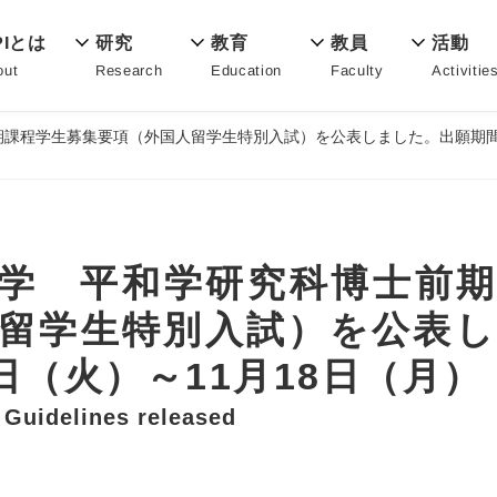
教育
PIとは
活動
研究
教員
Education
out
Activitie
Research
Faculty
前期課程学生募集要項（外国人留学生特別入試）を公表しました。出願期間：
月入学 平和学研究科博士前
留学生特別入試）を公表
日（火）～11月18日（月）
 Guidelines released