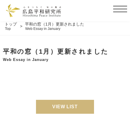
t
o
g
トップ
平和の窓（1月）更新されました
Top
Web Essay in January
g
l
e
平和の窓（1月）更新されました
n
a
Web Essay in January
v
i
g
a
t
i
o
VIEW LIST
n