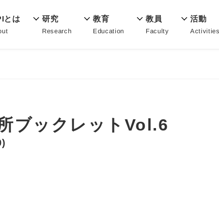
教育
PIとは
活動
研究
教員
Education
out
Activitie
Research
Faculty
ブックレットVol.6
9)