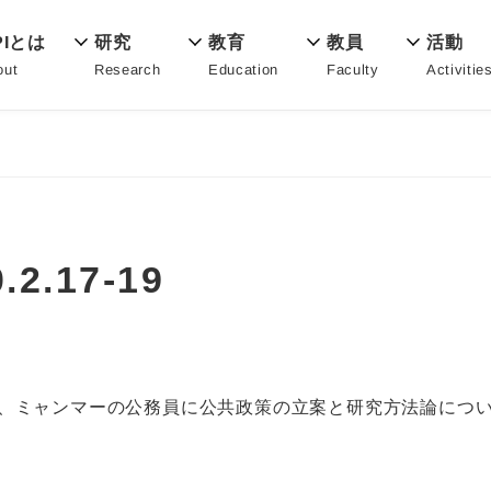
教育
PIとは
活動
研究
教員
Education
out
Activitie
Research
Faculty
2.17-19
教授、ミャンマーの公務員に公共政策の立案と研究方法論につ