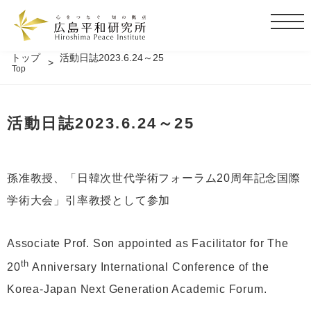
t
o
g
トップ
活動日誌2023.6.24～25
Top
g
l
e
活動日誌2023.6.24～25
n
a
v
i
孫准教授、「日韓次世代学術フォーラム20周年記念国際
g
学術大会」引率教授として参加
a
t
i
Associate Prof. Son appointed as Facilitator for The
o
th
20
Anniversary International Conference of the
n
Korea-Japan Next Generation Academic Forum.