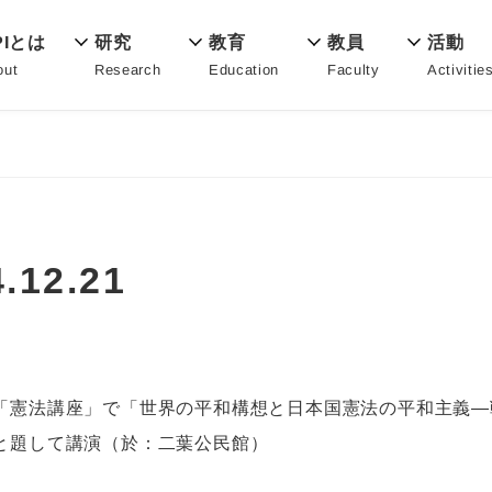
教育
PIとは
活動
研究
教員
Education
out
Activitie
Research
Faculty
12.21
「憲法講座」で「世界の平和構想と日本国憲法の平和主義―
と題して講演（於：二葉公民館）