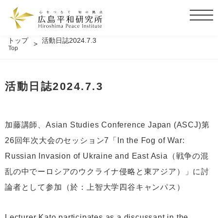
t
o
g
トップ
活動日誌2024.7.3
Top
g
l
e
活動日誌2024.7.3
n
a
v
i
加藤講師、Asian Studies Conference Japan (ASCJ)第
g
26回年次大会のセッション7「In the Fog of War:
a
t
Russian Invasion of Ukraine and East Asia（戦争の混
i
乱の中でーロシアのウクライナ侵略と東アジア）」に討
o
論者として参加（於：上智大学四谷キャンパス）
n
Lecturer Kato participates as a discussant in the