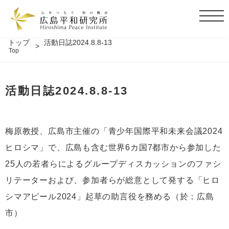
t
o
g
トップ
活動日誌2024.8.8-13
Top
g
l
e
活動日誌2024.8.8-13
n
a
v
i
梅原教授、広島市主催の「青少年国際平和未来会議2024
g
ヒロシマ」で、広島も含む世界6カ国7都市から参加した
a
t
25人の若者らによるグループディスカッションのファシ
i
リテーターおよび、参加者らが総意として発する「ヒロ
o
シマアピール2024」起草の助言役を務める（於：広島
n
市）