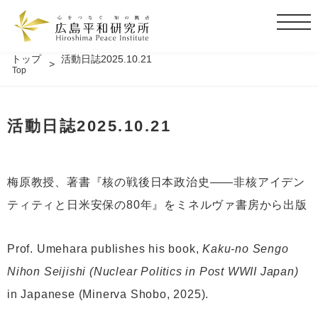
t
o
g
トップ
活動日誌2025.10.21
Top
g
l
e
活動日誌2025.10.21
n
a
v
i
梅原教授、著書『核の戦後日本政治史——非核アイデン
g
ティティと日米安保の80年』をミネルヴァ書房から出版
a
t
i
Prof. Umehara publishes his book,
Kaku-no Sengo
o
Nihon Seijishi (Nuclear Politics in Post WWII Japan)
n
in Japanese (Minerva Shobo, 2025).