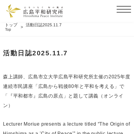
t
o
g
トップ
活動日誌2025.11.7
Top
g
l
e
活動日誌2025.11.7
n
a
v
i
森上講師、広島市立大学広島平和研究所主催の2025年度
g
連続市民講座「広島から戦後80年と平和を考える」で
a
t
「『平和都市』広島の原点」と題して講義（オンライ
i
ン）
o
n
Lecturer Moriue presents a lecture titled “The Origin of
Hiroshima as a 'City of Peace'” in the public lecture