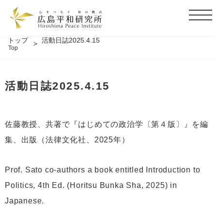
t
o
g
トップ
活動日誌2025.4.15
Top
g
l
e
活動日誌2025.4.15
n
a
v
i
佐藤教授、共著で『はじめての政治学〔第４版〕』を編
g
集、出版（法律文化社、2025年）
a
t
i
Prof. Sato co-authors a book entitled Introduction to
o
Politics, 4th Ed. (Horitsu Bunka Sha, 2025) in
n
Japanese.