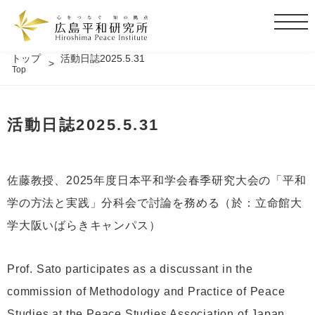
t
o
g
トップ
活動日誌2025.5.31
Top
g
l
e
活動日誌2025.5.31
n
a
v
i
佐藤教授、2025年度日本平和学会春季研究大会の「平和
g
学の方法と実践」分科会で討論を務める（於：立命館大
a
t
学大阪いばらきキャンパス）
i
o
Prof. Sato participates as a discussant in the
n
commission of Methodology and Practice of Peace
Studies at the Peace Studies Association of Japan