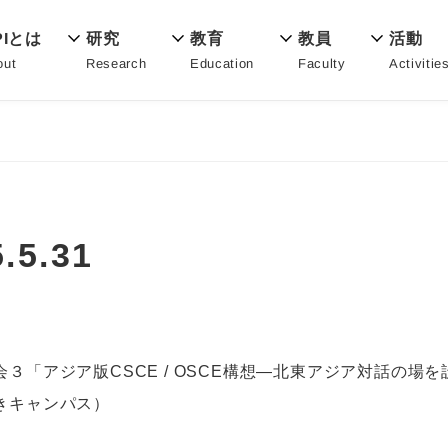
教育
PIとは
活動
研究
教員
Education
out
Activitie
Research
Faculty
5.31
３「アジア版CSCE / OSCE構想—北東アジア対話の場
きキャンパス）