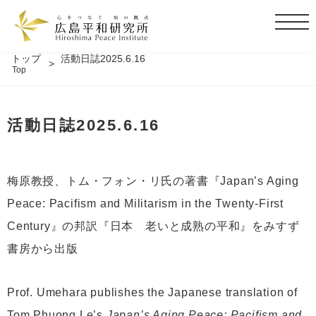
t
o
g
トップ
活動日誌2025.6.16
Top
g
l
e
活動日誌2025.6.16
n
a
v
i
梅原教授、トム・フォン・リ氏の著書『Japan’s Aging
g
Peace: Pacifism and Militarism in the Twenty-First
a
t
Century』の邦訳『日本 老いと成熟の平和』をみすず
i
書房から出版
o
n
Prof. Umehara publishes the Japanese translation of
Tom Phuong Le’s
Japan’s Aging Peace: Pacifism and