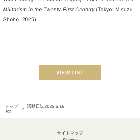
Militarism in the Twenty-First Century
(Tokyo: Misuzu
Shobo, 2025)
VIEW LIST
トップ
活動日誌2025.6.16
Top
サイトマップ
Sitemap