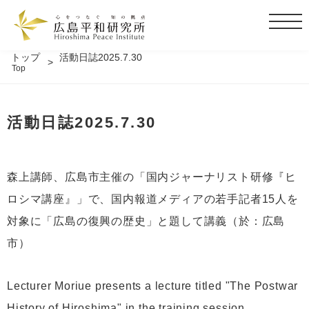
t
o
g
トップ
活動日誌2025.7.30
Top
g
l
e
活動日誌2025.7.30
n
a
v
i
森上講師、広島市主催の「国内ジャーナリスト研修『ヒ
g
ロシマ講座』」で、国内報道メディアの若手記者15人を
a
t
対象に「広島の復興の歴史」と題して講義（於：広島
i
市）
o
n
Lecturer Moriue presents a lecture titled "The Postwar
History of Hiroshima" in the training session