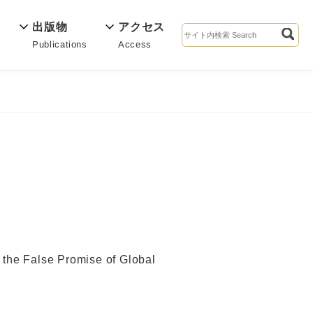
出版物
アクセス
Publications
Access
s
False Promise of Global