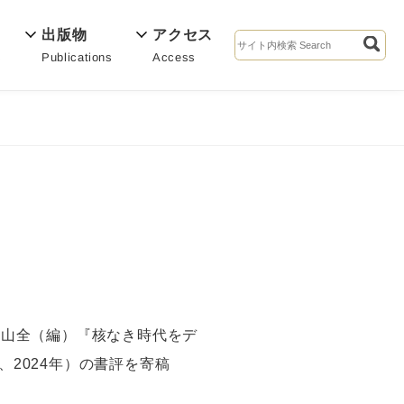
出版物
アクセス
Publications
Access
s
真山全（編）『核なき時代をデ
2024年）の書評を寄稿