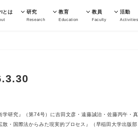
教育
PIとは
活動
研究
教員
Education
out
Activitie
Research
Faculty
3.30
衛学研究』（第74号）に吉田文彦・遠藤誠治・佐藤丙午・
拡散・国際法からみた現実的プロセス』（早稲田大学出版部、