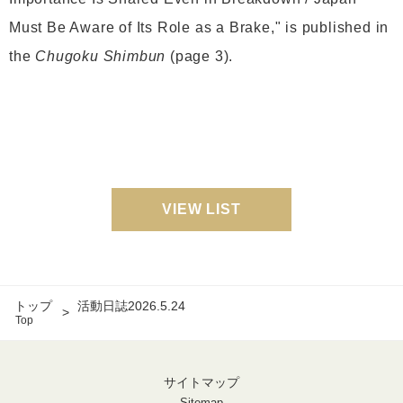
Must Be Aware of Its Role as a Brake," is published in
the
Chugoku Shimbun
(page 3).
VIEW LIST
トップ
活動日誌2026.5.24
Top
サイトマップ
Sitemap