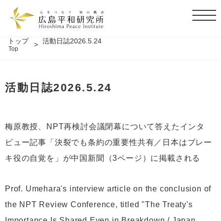
t
o
g
トップ
活動日誌2026.5.24
Top
g
l
e
活動日誌2026.5.24
n
a
v
i
梅原教授、NPT再検討会議閉幕について答えたインタ
g
ビュー記事「決裂でも条約の重要性共有／日本はブレー
a
t
キ役の自覚を」が中国新聞（3ページ）に掲載される
i
o
Prof. Umehara's interview article on the conclusion of
n
the NPT Review Conference, titled "The Treaty's
Importance Is Shared Even in Breakdown / Japan