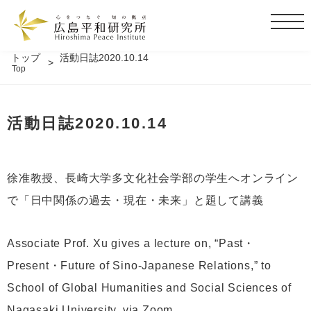
t
o
g
トップ
活動日誌2020.10.14
Top
g
l
e
活動日誌2020.10.14
n
a
v
i
徐准教授、長崎大学多文化社会学部の学生へオンライン
g
で「日中関係の過去・現在・未来」と題して講義
a
t
i
Associate Prof. Xu gives a lecture on, “Past・
o
Present・Future of Sino-Japanese Relations,” to
n
School of Global Humanities and Social Sciences of
Nagasaki University, via Zoom.