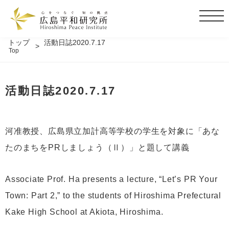
t
o
g
トップ
活動日誌2020.7.17
Top
g
l
e
活動日誌2020.7.17
n
a
v
i
河准教授、広島県立加計高等学校の学生を対象に「あな
g
たのまちをPRしましょう（Ⅱ）」と題して講義
a
t
i
Associate Prof. Ha presents a lecture, “Let’s PR Your
o
Town: Part 2,” to the students of Hiroshima Prefectural
n
Kake High School at Akiota, Hiroshima.