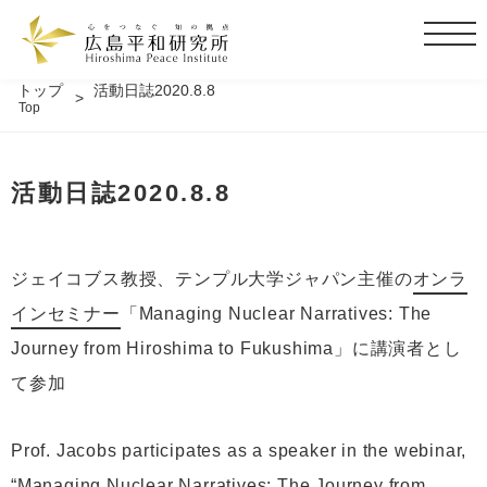
t
o
g
トップ
活動日誌2020.8.8
Top
g
l
e
活動日誌2020.8.8
n
a
v
i
ジェイコブス教授、テンプル大学ジャパン主催の
オンラ
g
インセミナー
「Managing Nuclear Narratives: The
a
t
Journey from Hiroshima to Fukushima」に講演者とし
i
て参加
o
n
Prof. Jacobs participates as a speaker in the webinar,
“Managing Nuclear Narratives: The Journey from