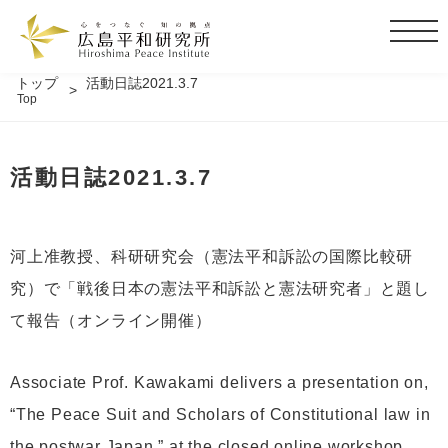
t
o
g
トップ
活動日誌2021.3.7
Top
g
l
e
活動日誌2021.3.7
n
a
v
i
河上准教授、科研研究会（憲法平和訴訟の国際比較研
g
究）で「戦後日本の憲法平和訴訟と憲法研究者」と題し
a
t
て報告（オンライン開催）
i
o
Associate Prof. Kawakami delivers a presentation on,
n
“The Peace Suit and Scholars of Constitutional law in
the postwar Japan,” at the closed online workshop