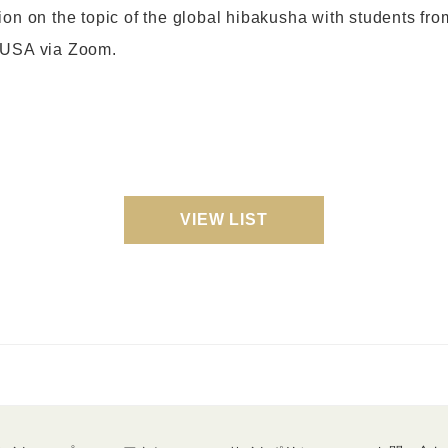
on on the topic of the global hibakusha with students from
 USA via Zoom.
VIEW LIST