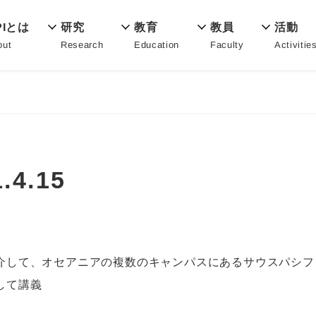
教育
PIとは
活動
研究
教員
Education
out
Activitie
Research
Faculty
4.15
を介して、オセアニアの複数のキャンパスにあるサウスパシ
して講義