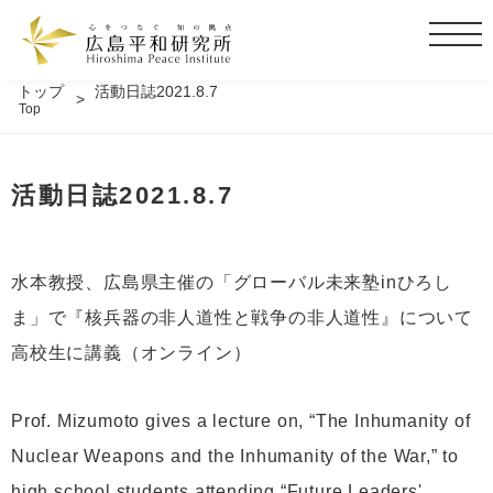
t
o
g
トップ
活動日誌2021.8.7
Top
g
l
e
活動日誌2021.8.7
n
a
v
i
水本教授、広島県主催の「グローバル未来塾inひろし
g
ま」で『核兵器の非人道性と戦争の非人道性』について
a
t
高校生に講義（オンライン）
i
o
Prof. Mizumoto gives a lecture on, “The Inhumanity of
n
Nuclear Weapons and the Inhumanity of the War,” to
high school students attending “Future Leaders'