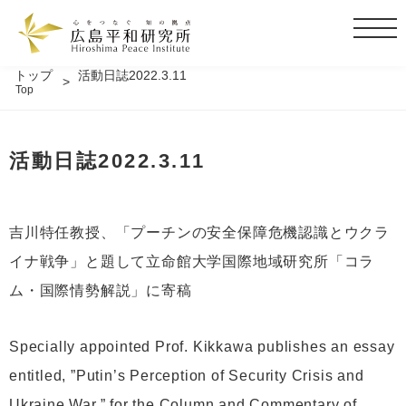
t
o
g
トップ
活動日誌2022.3.11
Top
g
l
e
活動日誌2022.3.11
n
a
v
i
吉川特任教授、「プーチンの安全保障危機認識とウクラ
g
イナ戦争」と題して立命館大学国際地域研究所「コラ
a
t
ム・国際情勢解説」に寄稿
i
o
Specially appointed Prof. Kikkawa publishes an essay
n
entitled, ”Putin’s Perception of Security Crisis and
Ukraine War,” for the Column and Commentary of