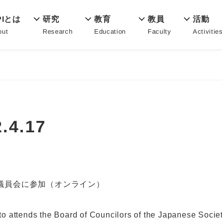
教育
PIとは
活動
研究
教員
Education
out
Activitie
Research
Faculty
4.17
議員会に参加（オンライン）
to attends the Board of Councilors of the Japanese Society