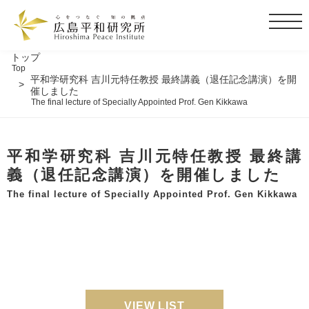
t
o
g
トップ
Top
g
平和学研究科 吉川元特任教授 最終講義（退任記念講演）を開
l
催しました
The final lecture of Specially Appointed Prof. Gen Kikkawa
e
n
a
平和学研究科 吉川元特任教授 最終講
v
i
義（退任記念講演）を開催しました
g
The final lecture of Specially Appointed Prof. Gen Kikkawa
a
t
i
o
n
VIEW LIST