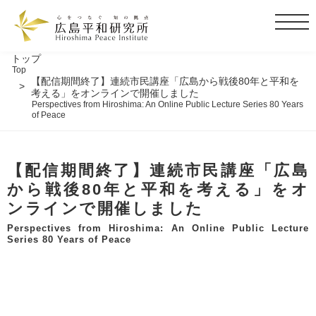
t
o
g
トップ
Top
g
【配信期間終了】連続市民講座「広島から戦後80年と平和を
l
考える」をオンラインで開催しました
Perspectives from Hiroshima: An Online Public Lecture Series 80 Years
e
of Peace
n
a
v
【配信期間終了】連続市民講座「広島
i
から戦後80年と平和を考える」をオ
g
ンラインで開催しました
a
t
Perspectives from Hiroshima: An Online Public Lecture
Series 80 Years of Peace
i
o
n