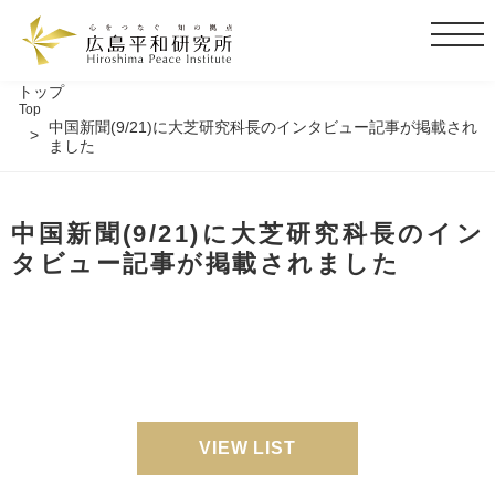
t
o
g
トップ
Top
g
中国新聞(9/21)に大芝研究科長のインタビュー記事が掲載され
l
ました
e
n
a
中国新聞(9/21)に大芝研究科長のイン
v
タビュー記事が掲載されました
i
g
a
t
i
o
n
VIEW LIST