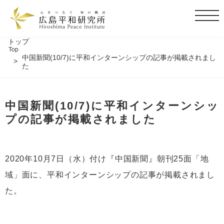
t
o
g
トップ
Top
g
中国新聞(10/7)に平和インターンシップの記事が掲載されまし
l
た
e
n
a
中国新聞(10/7)に平和インターンシッ
v
プの記事が掲載されました
i
g
a
2020年10月7日（水）付け『中国新聞』朝刊25面「地
t
i
域」面に、平和インターンシップの記事が掲載されまし
o
た。
n