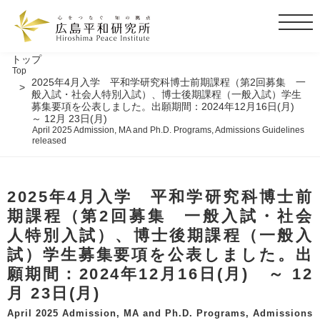
t
o
g
トップ
Top
g
2025年4月入学 平和学研究科博士前期課程（第2回募集 一
l
般入試・社会人特別入試）、博士後期課程（一般入試）学生
募集要項を公表しました。出願期間：2024年12月16日(月)
e
～ 12月 23日(月)
n
April 2025 Admission, MA and Ph.D. Programs, Admissions Guidelines
released
a
v
i
g
2025年4月入学 平和学研究科博士前
a
期課程（第2回募集 一般入試・社会
t
人特別入試）、博士後期課程（一般入
i
試）学生募集要項を公表しました。出
o
願期間：2024年12月16日(月) ～ 12
n
月 23日(月)
April 2025 Admission, MA and Ph.D. Programs, Admissions