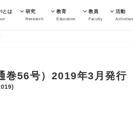
教育
PIとは
活動
研究
教員
Education
out
Activitie
Research
Faculty
行
通巻56号）2019年3月発行
2019)