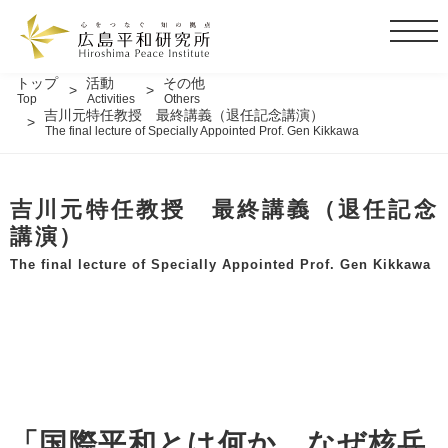
t
o
g
トップ
活動
その他
Top
Activities
Others
g
吉川元特任教授 最終講義（退任記念講演）
l
The final lecture of Specially Appointed Prof. Gen Kikkawa
e
n
a
吉川元特任教授 最終講義（退任記念
v
講演）
i
The final lecture of Specially Appointed Prof. Gen Kikkawa
g
a
t
i
o
n
「国際平和とは何か、なぜ核兵