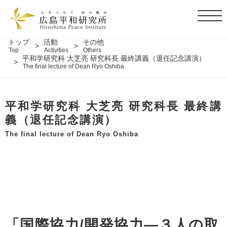
t
o
g
トップ
活動
その他
Top
Activities
Others
g
平和学研究科 大芝亮 研究科長 最終講義（退任記念講演）
l
The final lecture of Dean Ryo Oshiba
e
n
a
平和学研究科 大芝亮 研究科長 最終講
v
義（退任記念講演）
i
The final lecture of Dean Ryo Oshiba
g
a
t
i
o
n
「国際協力/開発協力―３人の取