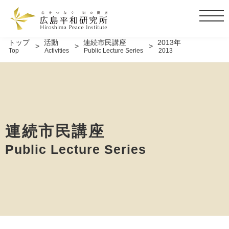
t
o
g
トップ
活動
連続市民講座
2013年
Top
Activities
Public Lecture Series
2013
g
l
e
n
a
v
i
連続市民講座
g
Public Lecture Series
a
t
i
o
n