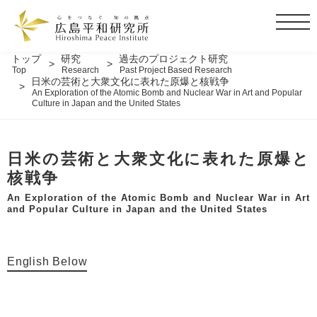
t
o
g
トップ
研究
過去のプロジェクト研究
Top
Research
Past Project Based Research
g
日米の芸術と大衆文化に表れた原爆と核戦争
l
An Exploration of the Atomic Bomb and Nuclear War in Art and Popular
Culture in Japan and the United States
e
n
a
日米の芸術と大衆文化に表れた原爆と
v
i
核戦争
g
An Exploration of the Atomic Bomb and Nuclear War in Art
a
and Popular Culture in Japan and the United States
t
i
o
English Below
n