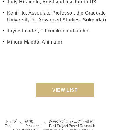
Judy Hiramoto, Artist and teacher in US
Kenji Ito, Associate Professor, the Graduate
University for Advanced Studies (Sokendai)
Jayne Loader, Filmmaker and author
Minoru Maeda, Animator
VIEW LIST
トップ
研究
過去のプロジェクト研究
Top
Research
Past Project Based Research