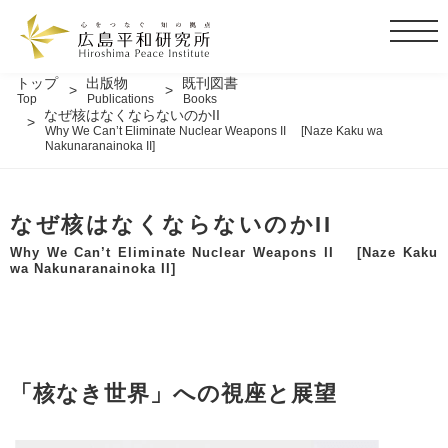
t
o
g
トップ
出版物
既刊図書
Top
Publications
Books
g
なぜ核はなくならないのかII
l
Why We Can’t Eliminate Nuclear Weapons II [Naze Kaku wa
Nakunaranainoka II]
e
n
a
なぜ核はなくならないのかII
v
i
Why We Can’t Eliminate Nuclear Weapons II [Naze Kaku
wa Nakunaranainoka II]
g
a
t
i
o
「核なき世界」への視座と展望
n