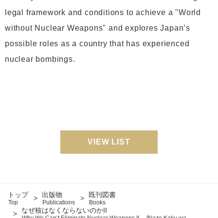
legal framework and conditions to achieve a "World
without Nuclear Weapons" and explores Japan’s
possible roles as a country that has experienced
nuclear bombings.
VIEW LIST
トップ
出版物
既刊図書
Top
Publications
Books
なぜ核はなくならないのかII
Why We Can’t Eliminate Nuclear Weapons II [Naze Kaku wa