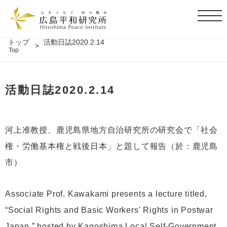
t
o
g
トップ
活動日誌2020.2.14
Top
g
l
e
活動日誌2020.2.14
n
a
v
i
河上准教授、鹿児島県地方自治研究所の研究会で「社会
g
権・労働基本権と戦後日本」と題して報告（於：鹿児島
a
t
市）
i
o
Associate Prof. Kawakami presents a lecture titled,
n
“Social Rights and Basic Workers' Rights in Postwar
Japan,” hosted by Kagoshima Local Self-Government