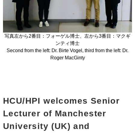
写真左から2番目：フォーゲル博士、左から3番目：マクギ
ンティ博士
Second from the left: Dr. Birte Vogel, third from the left: Dr.
Roger MacGinty
HCU/HPI welcomes Senior
Lecturer of Manchester
University (UK) and