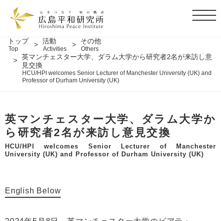
t
o
g
トップ
活動
その他
Top
Activities
Others
g
英マンチェスター大学、ダラム大学から研究者2名が来訪し意
l
見交換
HCU/HPI welcomes Senior Lecturer of Manchester University (UK) and
e
Professor of Durham University (UK)
n
a
v
英マンチェスター大学、ダラム大学か
i
ら研究者2名が来訪し意見交換
g
a
HCU/HPI welcomes Senior Lecturer of Manchester
University (UK) and Professor of Durham University (UK)
t
i
o
English Below
n