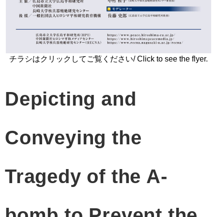
チラシはクリックしてご覧ください/ Click to see the flyer.
Depicting and
Conveying the
Tragedy of the A-
bomb to Prevent the