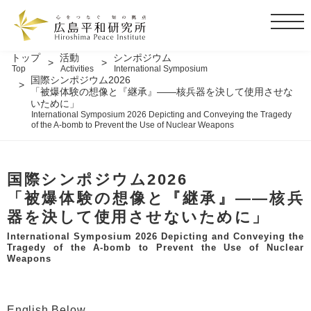
t
o
g
トップ
活動
シンポジウム
Top
Activities
International Symposium
g
国際シンポジウム2026
l
「被爆体験の想像と『継承』――核兵器を決して使用させな
いために」
e
International Symposium 2026 Depicting and Conveying the Tragedy
n
of the A-bomb to Prevent the Use of Nuclear Weapons
a
v
i
国際シンポジウム2026
g
「被爆体験の想像と『継承』――核兵
a
器を決して使用させないために」
t
International Symposium 2026 Depicting and Conveying the
i
Tragedy of the A-bomb to Prevent the Use of Nuclear
o
Weapons
n
English Below